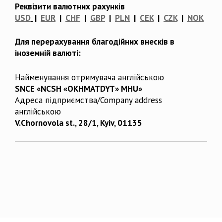
Реквізити валютних рахунків
USD
|
EUR
|
CHF
|
GBP
|
PLN
|
CEK
|
CZK
|
NOK
Для перерахування благодійних внесків в
іноземній валюті:
Найменування отримувача англійською
SNCE «NCSH «OKHMATDYT» MHU»
Адреса підприємства/Company address
англійською
V.Chornovola st., 28/1, Kyiv, 01135