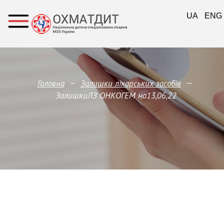
UA
ENG
—
—
Головна
Залишки лікарських засобів
ЗалишкиЛЗ ОНКОГЕМ на13,06,22