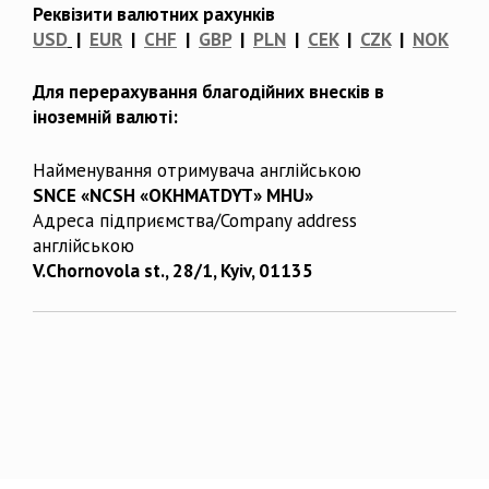
Реквізити валютних рахунків
USD
|
EUR
|
CHF
|
GBP
|
PLN
|
CEK
|
CZK
|
NOK
Для перерахування благодійних внесків в
іноземній валюті:
Найменування отримувача англійською
SNCE «NCSH «OKHMATDYT» MHU»
Адреса підприємства/Company address
англійською
V.Chornovola st., 28/1, Kyiv, 01135