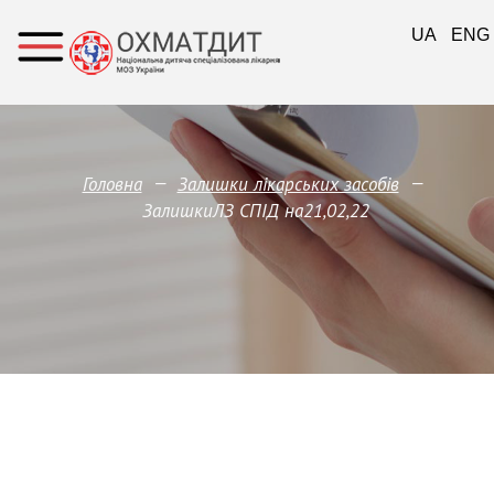
UA
ENG
—
—
Головна
Залишки лікарських засобів
ЗалишкиЛЗ СПІД на21,02,22