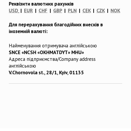
Реквізити валютних рахунків
USD
|
EUR
|
CHF
|
GBP
|
PLN
|
CEK
|
CZK
|
NOK
Для перерахування благодійних внесків в
іноземній валюті:
Найменування отримувача англійською
SNCE «NCSH «OKHMATDYT» MHU»
Адреса підприємства/Company address
англійською
V.Chornovola st., 28/1, Kyiv, 01135