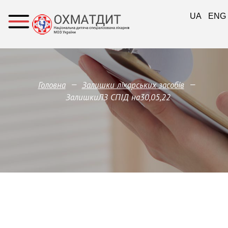
UA
ENG
—
—
Головна
Залишки лікарських засобів
ЗалишкиЛЗ СПІД на30,05,22