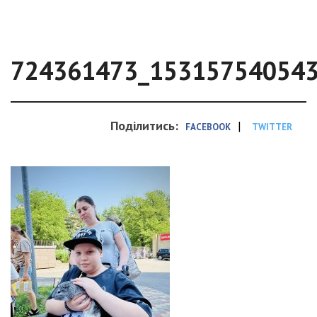
724361473_15315754054
Поділитись:
|
FACEBOOK
TWITTER