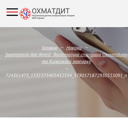
—
—
Головна
Новини
Зоотерапія для дітей: багаторічна співпраця Охматдиту
та Київського зоопарку
—
724361473_1531575405432334_3780571872930555091_n