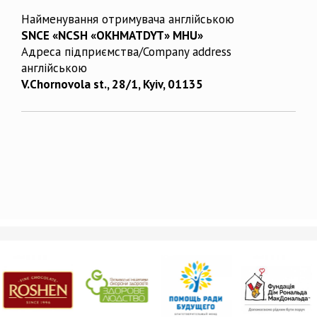
Найменування отримувача англійською
SNCE «NCSH «OKHMATDYT» MHU»
Адреса підприємства/Company address
англійською
V.Chornovola st., 28/1, Kyiv, 01135