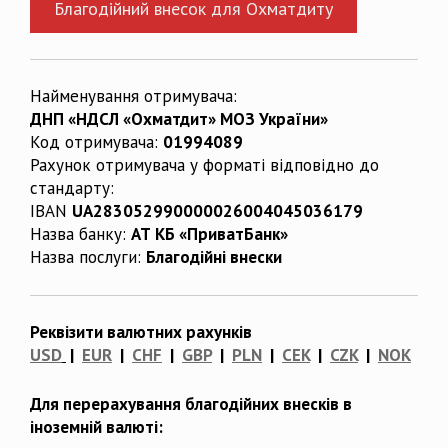
Благодійний внесок для Охматдиту
Найменування отримувача:
ДНП «НДСЛ «Охматдит» МОЗ України»
Код отримувача:
01994089
Рахунок отримувача у форматі відповідно до
стандарту:
IBAN
UA283052990000026004045036179
Назва банку:
АТ КБ «ПриватБанк»
Назва послуги:
Благодійні внески
Реквізити валютних рахунків
USD
|
EUR
|
CHF
|
GBP
|
PLN
|
CEK
|
CZK
|
NOK
Для перерахування благодійних внесків в
іноземній валюті: