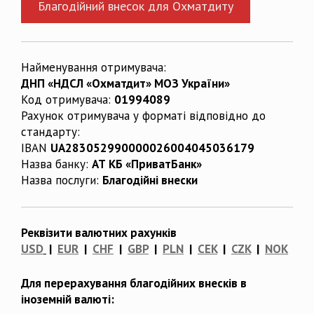
Благодійний внесок для Охматдиту
Найменування отримувача:
ДНП «НДСЛ «Охматдит» МОЗ України»
Код отримувача:
01994089
Рахунок отримувача у форматі відповідно до
стандарту:
IBAN
UA283052990000026004045036179
Назва банку:
АТ КБ «ПриватБанк»
Назва послуги:
Благодійні внески
Реквізити валютних рахунків
USD
|
EUR
|
CHF
|
GBP
|
PLN
|
CEK
|
CZK
|
NOK
Для перерахування благодійних внесків в
іноземній валюті: