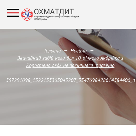
—
—
Головна
Новини
Звичайний забій ноги для 10-річного Андрійка з
Коростеня ледь не закінчився трагічно
—
557291098_1322133363043207_3547698428614584406_n