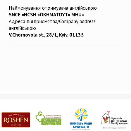
Найменування отримувача англійською
SNCE «NCSH «OKHMATDYT» MHU»
Адреса підприємства/Company address
англійською
V.Chornovola st., 28/1, Kyiv, 01135