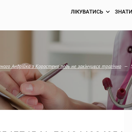
ЛІКУВАТИСЬ
ЗНАТ
—
чного Андрійка з Коростеня ледь не закінчився трагічно