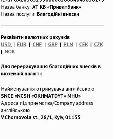
Назва банку:
АТ КБ «ПриватБанк»
Назва послуги:
Благодійні внески
Реквізити валютних рахунків
USD
|
EUR
|
CHF
|
GBP
|
PLN
|
CEK
|
CZK
|
NOK
Для перерахування благодійних внесків в
іноземній валюті:
Найменування отримувача англійською
SNCE «NCSH «OKHMATDYT» MHU»
Адреса підприємства/Company address
англійською
V.Chornovola st., 28/1, Kyiv, 01135