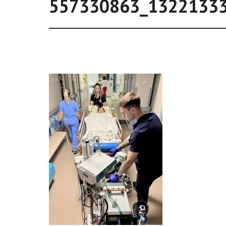
557330863_1322133