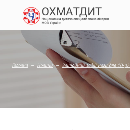
—
—
Головна
Новини
Звичайний забій ноги для 10-рі