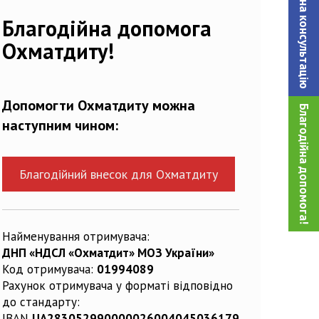
Записатися на консультацiю
336716_n
Благодійна допомога
Охматдиту!
Допомогти Охматдиту можна
Благодійна допомога!
наступним чином:
Благодійний внесок для Охматдиту
Найменування отримувача:
ДНП «НДСЛ «Охматдит» МОЗ України»
Код отримувача:
01994089
Рахунок отримувача у форматі відповідно
до стандарту:
IBAN
UA283052990000026004045036179