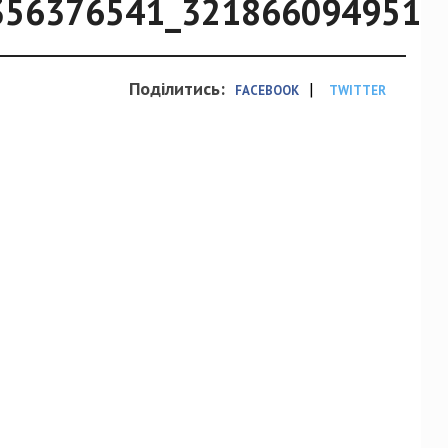
356376541_3218660949519
Поділитись:
|
FACEBOOK
TWITTER