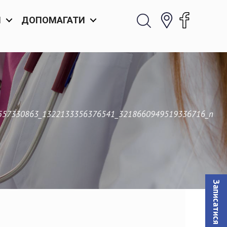
И
ДОПОМАГАТИ
557330863_1322133356376541_3218660949519336716_n