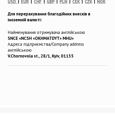
USD
|
EUR
|
CHF
|
GBP
|
PLN
|
CEK
|
CZK
|
NOK
Для перерахування благодійних внесків в
іноземній валюті:
Найменування отримувача англійською
SNCE «NCSH «OKHMATDYT» MHU»
Адреса підприємства/Company address
англійською
V.Chornovola st., 28/1, Kyiv, 01135