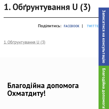
1. Обґрунтування U (3)
Записатися на консультацiю
Поділитись:
|
FACEBOOK
TWITTER
1. Обґрунтування U (3)
Благодійна допомога!
Благодійна допомога
Охматдиту!