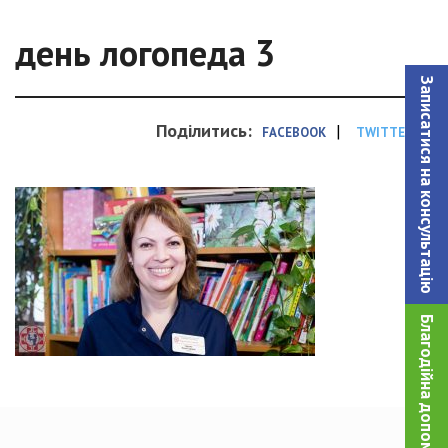
день логопеда 3
Записатися на консультацiю
Поділитись:
|
FACEBOOK
TWITTER
Благодійна допомога!