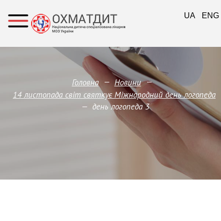
UA
ENG
—
—
Головна
Новини
14 листопада світ святкує Міжнародний день логопеда
—
день логопеда 3