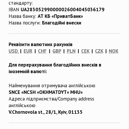
стандарту:
IBAN
UA283052990000026004045036179
Назва банку:
АТ КБ «ПриватБанк»
Назва послуги:
Благодійні внески
Реквізити валютних рахунків
USD
|
EUR
|
CHF
|
GBP
|
PLN
|
CEK
|
CZK
|
NOK
Для перерахування благодійних внесків в
іноземній валюті:
Найменування отримувача англійською
SNCE «NCSH «OKHMATDYT» MHU»
Адреса підприємства/Company address
англійською
V.Chornovola st., 28/1, Kyiv, 01135