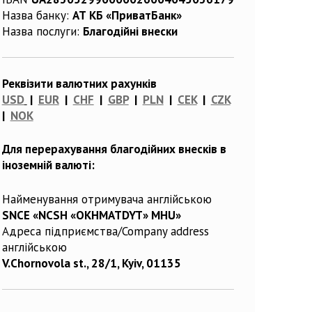
Назва банку:
АТ КБ «ПриватБанк»
Назва послуги:
Благодійні внески
Реквізити валютних рахунків
USD
|
EUR
|
CHF
|
GBP
|
PLN
|
CEK
|
CZK
|
NOK
Для перерахування благодійних внесків в
іноземній валюті:
Найменування отримувача англійською
SNCE «NCSH «OKHMATDYT» MHU»
Адреса підприємства/Company address
англійською
V.Chornovola st., 28/1, Kyiv, 01135