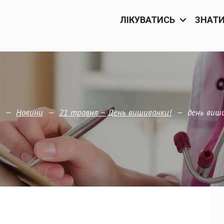
ЛІКУВАТИСЬ
ЗНАТ
—
—
—
день виш
Новини
21 травня – День вишиванки!