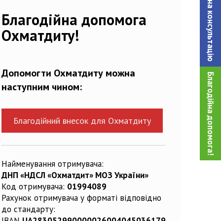
Записатися на консультацiю
Благодійна допомога
Охматдиту!
Допомогти Охматдиту можна
Благодійна допомога!
наступним чином:
Благодійний внесок для Охматдиту
Найменування отримувача:
ДНП «НДСЛ «Охматдит» МОЗ України»
Код отримувача:
01994089
Рахунок отримувача у форматі відповідно
до стандарту:
IBAN
UA283052990000026004045036179