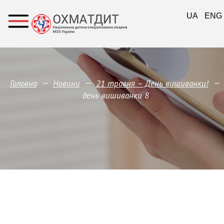
UA
ENG
—
—
—
Головна
Новини
21 травня – День вишиванки!
день вишиванки 8