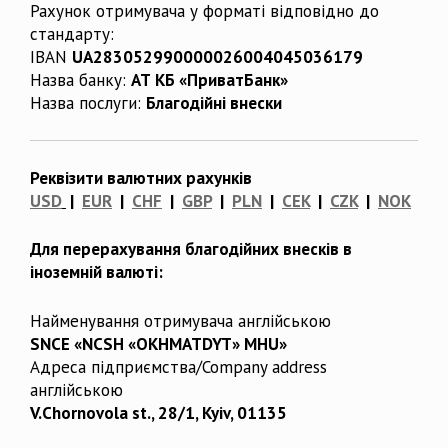
Рахунок отримувача у форматі відповідно до
стандарту:
IBAN
UA283052990000026004045036179
Назва банку:
АТ КБ «ПриватБанк»
Назва послуги:
Благодійні внески
Реквізити валютних рахунків
USD
|
EUR
|
CHF
|
GBP
|
PLN
|
CEK
|
CZK
|
NOK
Для перерахування благодійних внесків в
іноземній валюті:
Найменування отримувача англійською
SNCE «NCSH «OKHMATDYT» MHU»
Адреса підприємства/Company address
англійською
V.Chornovola st., 28/1, Kyiv, 01135