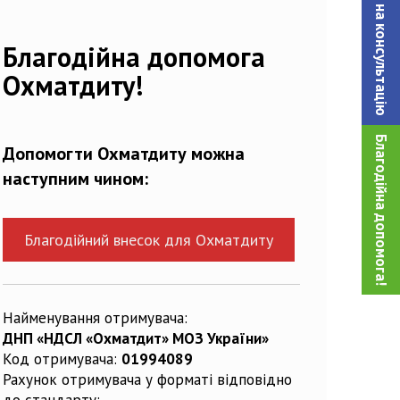
Записатися на консультацiю
69762_n
Благодійна допомога
Охматдиту!
Благодійна допомога!
Допомогти Охматдиту можна
наступним чином:
Благодійний внесок для Охматдиту
Найменування отримувача:
ДНП «НДСЛ «Охматдит» МОЗ України»
Код отримувача:
01994089
Рахунок отримувача у форматі відповідно
до стандарту: