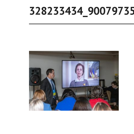
328233434_9007973