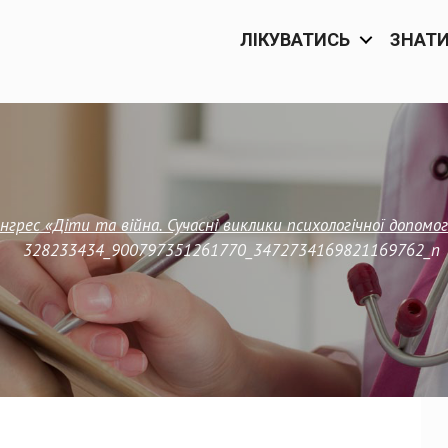
ЛІКУВАТИСЬ
ЗНАТ
онгрес «Діти та війна. Сучасні виклики психологічної допомог
328233434_900797351261770_3472734169821169762_n