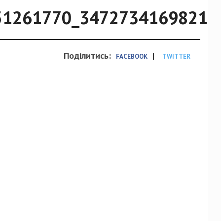
51261770_34727341698211
Поділитись:
|
FACEBOOK
TWITTER