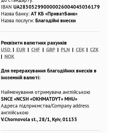
IBAN
UA283052990000026004045036179
Назва банку:
АТ КБ «ПриватБанк»
Назва послуги:
Благодійні внески
Реквізити валютних рахунків
USD
|
EUR
|
CHF
|
GBP
|
PLN
|
CEK
|
CZK
|
NOK
Для перерахування благодійних внесків в
іноземній валюті:
Найменування отримувача англійською
SNCE «NCSH «OKHMATDYT» MHU»
Адреса підприємства/Company address
англійською
V.Chornovola st., 28/1, Kyiv, 01135