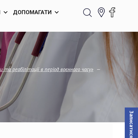
И
ДОПОМАГАТИ
—
и та реабілітації в період воєнного часу»