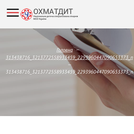
—
Головна
313438716_3213772558933459_2293960447090653373_n
—
313438716_3213772558933459_2293960447090653373_n