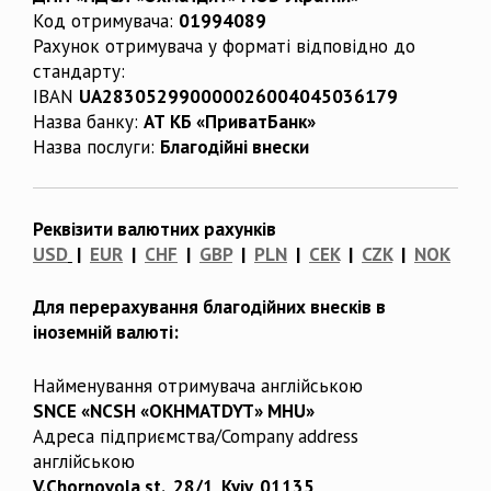
Код отримувача:
01994089
Рахунок отримувача у форматі відповідно до
стандарту:
IBAN
UA283052990000026004045036179
Назва банку:
АТ КБ «ПриватБанк»
Назва послуги:
Благодійні внески
Реквізити валютних рахунків
USD
|
EUR
|
CHF
|
GBP
|
PLN
|
CEK
|
CZK
|
NOK
Для перерахування благодійних внесків в
іноземній валюті:
Найменування отримувача англійською
SNCE «NCSH «OKHMATDYT» MHU»
Адреса підприємства/Company address
англійською
V.Chornovola st., 28/1, Kyiv, 01135