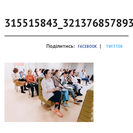
315515843_32137685789
Поділитись:
|
FACEBOOK
TWITTER