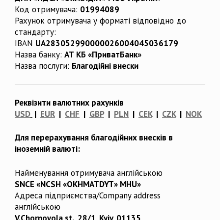
Код отримувача:
01994089
Рахунок отримувача у форматі відповідно до
стандарту:
IBAN
UA283052990000026004045036179
Назва банку:
АТ КБ «ПриватБанк»
Назва послуги:
Благодійні внески
Реквізити валютних рахунків
USD
|
EUR
|
CHF
|
GBP
|
PLN
|
CEK
|
CZK
|
NOK
Для перерахування благодійних внесків в
іноземній валюті:
Найменування отримувача англійською
SNCE «NCSH «OKHMATDYT» MHU»
Адреса підприємства/Company address
англійською
V.Chornovola st., 28/1, Kyiv, 01135