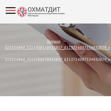
—
Головна
315515843_3213768578933857_6513714887334930829_n
—
315515843_3213768578933857_6513714887334930829_n