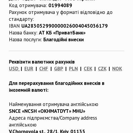
Код отримувача:
01994089
Рахунок отримувача у форматі відповідно до
стандарту:
IBAN
UA283052990000026004045036179
Назва банку:
АТ КБ «ПриватБанк»
Назва послуги:
Благодійні внески
Реквізити валютних рахунків
USD
|
EUR
|
CHF
|
GBP
|
PLN
|
CEK
|
CZK
|
NOK
Для перерахування благодійних внесків в
іноземній валюті:
Найменування отримувача англійською
SNCE «NCSH «OKHMATDYT» MHU»
Адреса підприємства/Company address
англійською
V.Chornovola st., 28/1, Kyiv, 01135