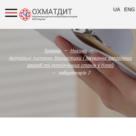
UA
ENG
—
—
Головна
Новини
Актуальні питання діагностики і лікування алергічних
хвороб та аутоімунних станів у дітей
—
лабораторія 7