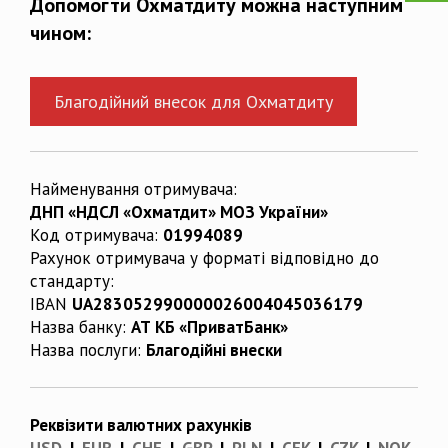
Допомогти Охматдиту можна наступним
чином:
Благодійний внесок для Охматдиту
Найменування отримувача:
ДНП «НДСЛ «Охматдит» МОЗ України»
Код отримувача:
01994089
Рахунок отримувача у форматі відповідно до
стандарту:
IBAN
UA283052990000026004045036179
Назва банку:
АТ КБ «ПриватБанк»
Назва послуги:
Благодійні внески
Реквізити валютних рахунків
USD
|
EUR
|
CHF
|
GBP
|
PLN
|
CEK
|
CZK
|
NOK