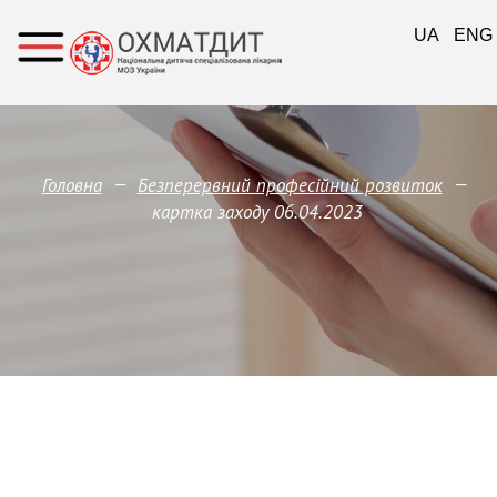
UA
ENG
—
—
Головна
Безперервний професійний розвиток
картка заходу 06.04.2023