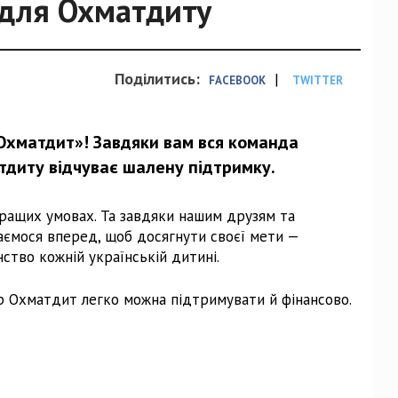
 для Охматдиту
Поділитись:
|
FACEBOOK
TWITTER
«Охматдит»! Завдяки вам вся команда
тдиту відчуває шалену підтримку.
ращих умовах. Та завдяки нашим друзям та
аємося вперед, щоб досягнути своєї мети —
ство кожній українській дитині.
ер Охматдит легко можна підтримувати й фінансово.