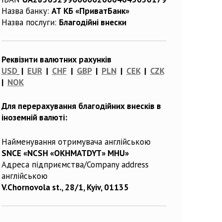
Назва банку:
АТ КБ «ПриватБанк»
Назва послуги:
Благодійні внески
Реквізити валютних рахунків
USD
|
EUR
|
CHF
|
GBP
|
PLN
|
CEK
|
CZK
|
NOK
Для перерахування благодійних внесків в
іноземній валюті:
Найменування отримувача англійською
SNCE «NCSH «OKHMATDYT» MHU»
Адреса підприємства/Company address
англійською
V.Chornovola st., 28/1, Kyiv, 01135