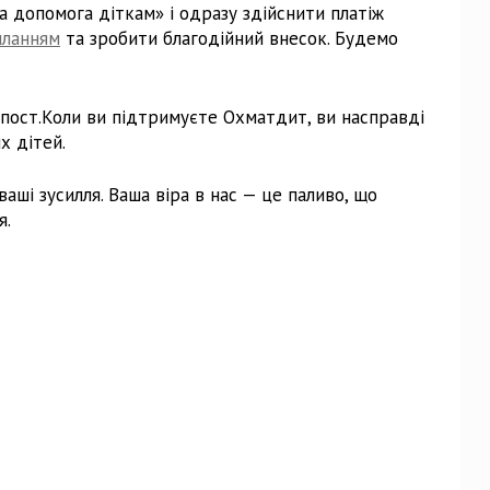
 допомога діткам» і одразу здійснити платіж
иланням
та зробити благодійний внесок. Будемо
пост.Коли ви підтримуєте Охматдит, ви насправді
х дітей.
аші зусилля. Ваша віра в нас — це паливо, що
я.