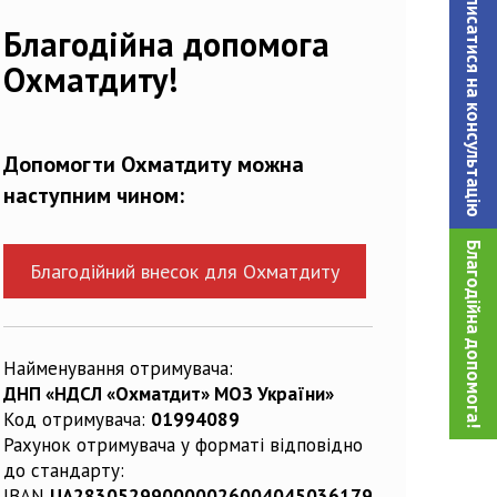
Записатися на консультацiю
Благодійна допомога
Охматдиту!
Допомогти Охматдиту можна
наступним чином:
Благодійна допомога!
Благодійний внесок для Охматдиту
Найменування отримувача:
ДНП «НДСЛ «Охматдит» МОЗ України»
Код отримувача:
01994089
Рахунок отримувача у форматі відповідно
до стандарту:
IBAN
UA283052990000026004045036179