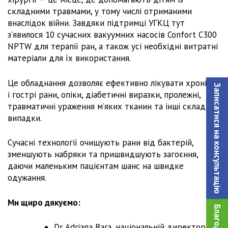
складними травмами, у тому числі отриманими
внаслідок війни. Завдяки підтримці УГКЦ тут
з’явилося 10 сучасних вакуумних насосів Confort C300
NPTW для терапії ран, а також усі необхідні витратні
матеріали для їх використання.
Це обладнання дозволяє ефективно лікувати хронічні
Записатися на консультацiю
і гострі рани, опіки, діабетичні виразки, пролежні,
травматичні ураження м’яких тканин та інші складні
випадки.
Сучасні технології очищують рани від бактерій,
зменшують набряки та пришвидшують загоєння,
даючи маленьким пацієнтам шанс на швидке
одужання.
Ми щиро дякуємо:
Dr. Adriana Bara, національній директорці