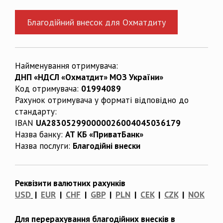
Благодійний внесок для Охматдиту
Найменування отримувача:
ДНП «НДСЛ «Охматдит» МОЗ України»
Код отримувача:
01994089
Рахунок отримувача у форматі відповідно до
стандарту:
IBAN
UA283052990000026004045036179
Назва банку:
АТ КБ «ПриватБанк»
Назва послуги:
Благодійні внески
Реквізити валютних рахунків
USD
|
EUR
|
CHF
|
GBP
|
PLN
|
CEK
|
CZK
|
NOK
Для перерахування благодійних внесків в