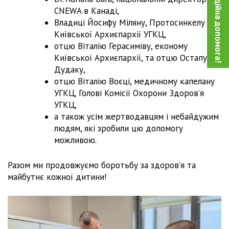
Благодійна допомога!
CNEWA в Канаді,
Владиці Йосифу Міляну, Протосинкелу
Київської Архиєпархії УГКЦ,
отцю Віталію Герасиміву, економу
Київської Архиєпархії, та отцю Остапу
Дудаку,
отцю Віталію Воєці, медичному капелану
УГКЦ, Голові Комісії Охорони Здоров’я
УГКЦ,
а також усім жертводавцям і небайдужим
людям, які зробили цю допомогу
можливою.
Разом ми продовжуємо боротьбу за здоров’я та
майбутнє кожної дитини!