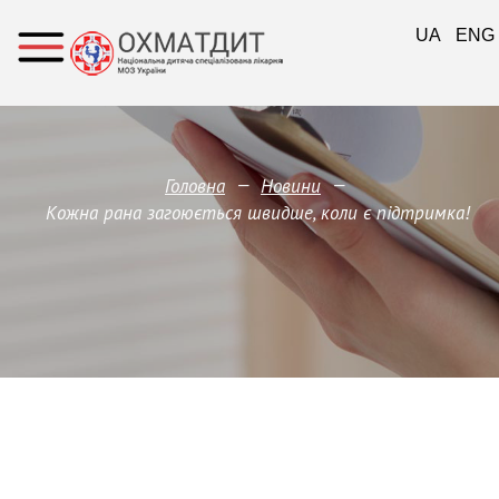
UA
ENG
—
—
Головна
Новини
Кожна рана загоюється швидше, коли є підтримка!