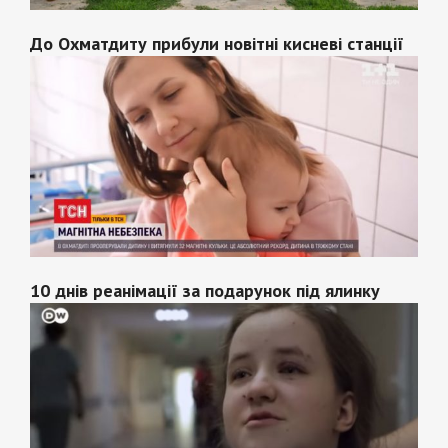
До Охматдиту прибули новітні кисневі станції
10 днів реанімації за подарунок під ялинку