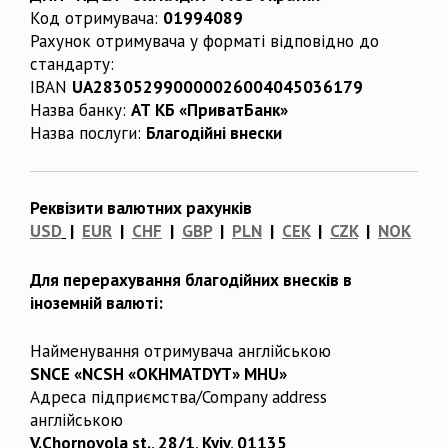
Код отримувача:
01994089
Рахунок отримувача у форматі відповідно до
стандарту:
IBAN
UA283052990000026004045036179
Назва банку:
АТ КБ «ПриватБанк»
Назва послуги:
Благодійні внески
Реквізити валютних рахунків
USD
|
EUR
|
CHF
|
GBP
|
PLN
|
CEK
|
CZK
|
NOK
Для перерахування благодійних внесків в
іноземній валюті:
Найменування отримувача англійською
SNCE «NCSH «OKHMATDYT» MHU»
Адреса підприємства/Company address
англійською
V.Chornovola st., 28/1, Kyiv, 01135