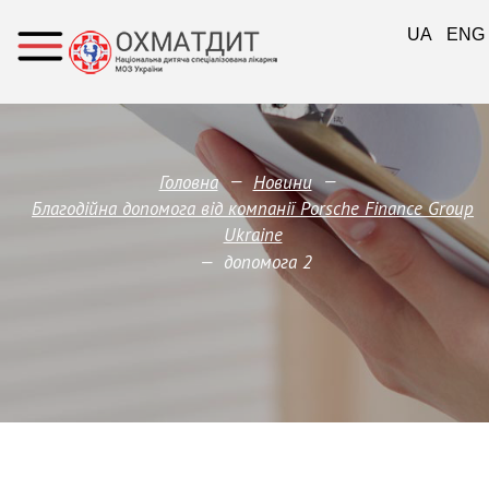
UA
ENG
—
—
Головна
Новини
Благодійна допомога від компанії Porsche Finance Group
Ukraine
—
допомога 2