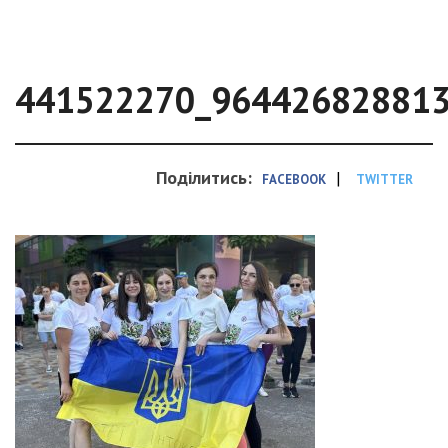
441522270_96442682881
Поділитись:
|
FACEBOOK
TWITTER