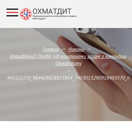
—
—
Головна
Новини
Благодійний Пробіг під каштанами разом з командою
Охматдиту
—
441522270_964426828813864_7463013290918469570_n