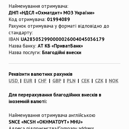
Найменування отримувача:
ДНП «НДСЛ «Охматдит» МОЗ України»
Код отримувача:
01994089
Рахунок отримувача у форматі відповідно до
стандарту:
IBAN
UA283052990000026004045036179
Назва банку:
АТ КБ «ПриватБанк»
Назва послуги:
Благодійні внески
Реквізити валютних рахунків
USD
|
EUR
|
CHF
|
GBP
|
PLN
|
CEK
|
CZK
|
NOK
Для перерахування благодійних внесків в
іноземній валюті:
Найменування отримувача англійською
SNCE «NCSH «OKHMATDYT» MHU»
Адреса підприємства/Company address