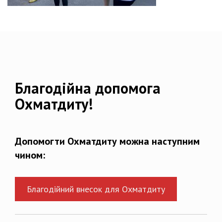
Благодійна допомога
Охматдиту!
Допомогти Охматдиту можна наступним
чином:
Благодійний внесок для Охматдиту