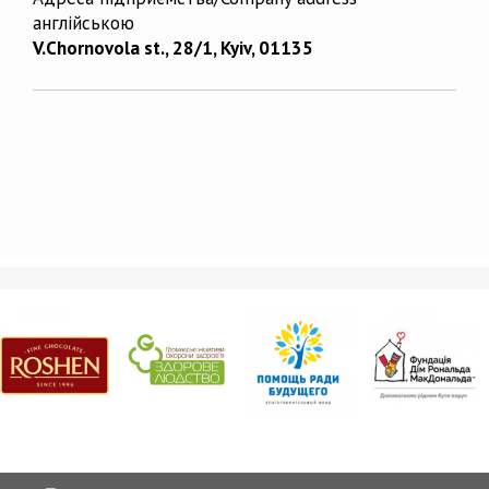
англійською
V.Chornovola st., 28/1, Kyiv, 01135