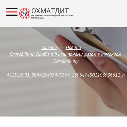
—
—
Головна
Новини
Благодійний Пробіг під каштанами разом з командою
Охматдиту
—
441523091_964426495480564_2396474901103936511_n