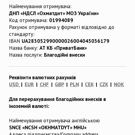
Найменування отримувача:
ДНП «НДСЛ «Охматдит» МОЗ України»
Код отримувача:
01994089
Рахунок отримувача у форматі відповідно до
стандарту:
IBAN
UA283052990000026004045036179
Назва банку:
АТ КБ «ПриватБанк»
Назва послуги:
Благодійні внески
Реквізити валютних рахунків
USD
|
EUR
|
CHF
|
GBP
|
PLN
|
CEK
|
CZK
|
NOK
Для перерахування благодійних внесків в
іноземній валюті:
Найменування отримувача англійською
SNCE «NCSH «OKHMATDYT» MHU»
Адреса підприємства/Company address