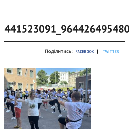
441523091_96442649548
Поділитись:
|
FACEBOOK
TWITTER