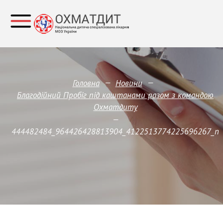
—
—
Головна
Новини
Благодійний Пробіг під каштанами разом з командою
Охматдиту
—
444482484_964426428813904_4122513774225696267_n