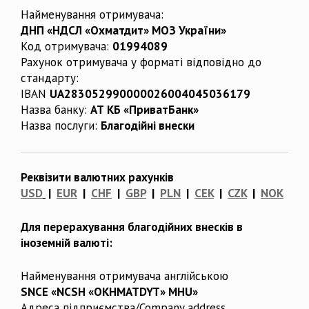
Найменування отримувача:
ДНП «НДСЛ «Охматдит» МОЗ України»
Код отримувача:
01994089
Рахунок отримувача у форматі відповідно до
стандарту:
IBAN
UA283052990000026004045036179
Назва банку:
АТ КБ «ПриватБанк»
Назва послуги:
Благодійні внески
Реквізити валютних рахунків
USD
|
EUR
|
CHF
|
GBP
|
PLN
|
CEK
|
CZK
|
NOK
Для перерахування благодійних внесків в
іноземній валюті:
Найменування отримувача англійською
SNCE «NCSH «OKHMATDYT» MHU»
Адреса підприємства/Company address