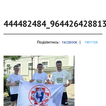
444482484_96442642881
Поділитись:
|
FACEBOOK
TWITTER