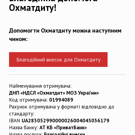
Охматдиту!
Допомогти Охматдиту можна наступним
чином:
Благодійний внесок для Охматдиту
Найменування отримувача:
ДНП «НДСЛ «Охматдит» МОЗ України»
Код отримувача:
01994089
Рахунок отримувача у форматі відповідно до
стандарту:
IBAN
UA283052990000026004045036179
Назва банку:
АТ КБ «ПриватБанк»
Назва послуги:
Благодійні внески