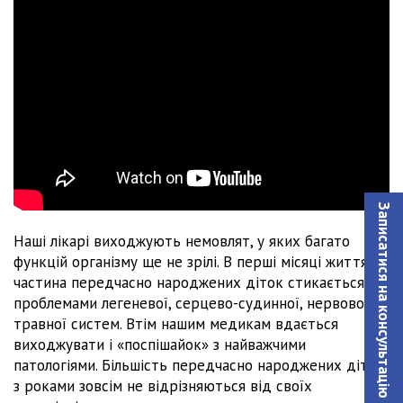
Записатися на консультацiю
Наші лікарі виходжують немовлят, у яких багато
функцій організму ще не зрілі. В перші місяці життя
частина передчасно народжених діток стикається з
проблемами легеневої, серцево-судинної, нервової та
травної систем. Втім нашим медикам вдається
виходжувати і «поспішайок» з найважчими
патологіями. Більшість передчасно народжених дітей
з роками зовсім не відрізняються від своїх