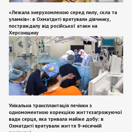
«Лежала знерухомленою серед пилу, скла та
уламків»: в Охматдиті врятували дівчинку,
постраждалу від російської атаки на
Херсонщину
Унікальна трансплантація печінки з
одномоментною корекцією життєзагрожуючої
вади серця, яка тривала майже добу: в
Охматдиті врятували життя 9-місячній