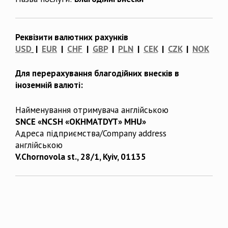
Реквізити валютних рахунків
USD
|
EUR
|
CHF
|
GBP
|
PLN
|
CEK
|
CZK
|
NOK
Для перерахування благодійних внесків в
іноземній валюті:
Найменування отримувача англійською
SNCE «NCSH «OKHMATDYT» MHU»
Адреса підприємства/Company address
англійською
V.Chornovola st., 28/1, Kyiv, 01135