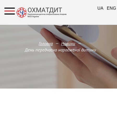
UA
ENG
—
—
Головна
Новини
День передчасно народженої дитини