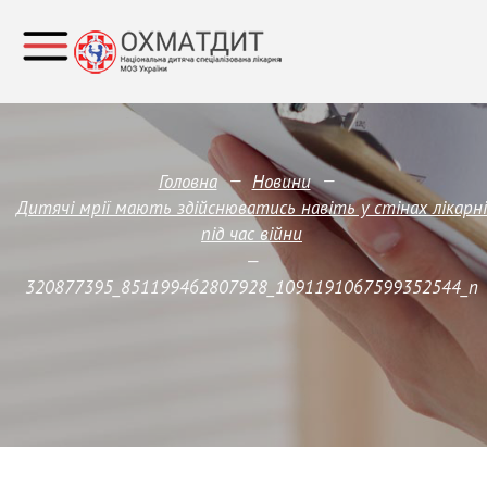
—
—
Головна
Новини
Дитячі мрії мають здійснюватись навіть у стінах лікарні
під час війни
—
320877395_851199462807928_1091191067599352544_n