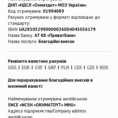
ДНП «НДСЛ «Охматдит» МОЗ України»
Код отримувача:
01994089
Рахунок отримувача у форматі відповідно до
стандарту:
IBAN
UA283052990000026004045036179
Назва банку:
АТ КБ «ПриватБанк»
Назва послуги:
Благодійні внески
Реквізити валютних рахунків
USD
|
EUR
|
CHF
|
GBP
|
PLN
|
CEK
|
CZK
|
NOK
Для перерахування благодійних внесків в
іноземній валюті:
Найменування отримувача англійською
SNCE «NCSH «OKHMATDYT» MHU»
Адреса підприємства/Company address
англійською