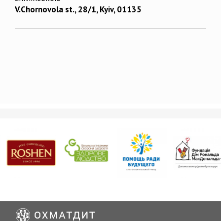
V.Chornovola st., 28/1, Kyiv, 01135