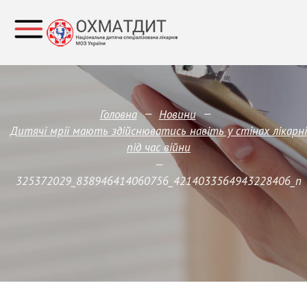
—
—
Головна
Новини
Дитячі мрії мають здійснюватись навіть у стінах лікарні
під час війни
—
325372029_838946414060756_4214033564943228406_n