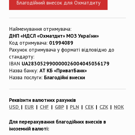
Благодійний внесок для Охматдиту
Найменування отримувача:
ДНП «НДСЛ «Охматдит» МОЗ України»
Код отримувача:
01994089
Рахунок отримувача у форматі відповідно до
стандарту:
IBAN
UA283052990000026004045036179
Назва банку:
АТ КБ «ПриватБанк»
Назва послуги:
Благодійні внески
Реквізити валютних рахунків
USD
|
EUR
|
CHF
|
GBP
|
PLN
|
CEK
|
CZK
|
NOK
Для перерахування благодійних внесків в
іноземній валюті: