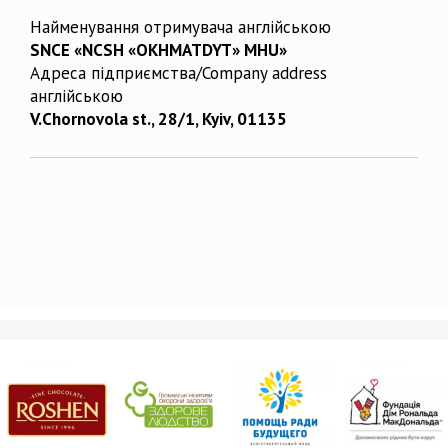
Найменування отримувача англійською
SNCE «NCSH «OKHMATDYT» MHU»
Адреса підприємства/Company address
англійською
V.Chornovola st., 28/1, Kyiv, 01135