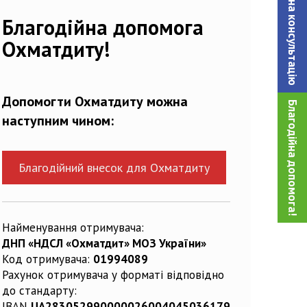
Записатися на консультацiю
Благодійна допомога
Охматдиту!
Допомогти Охматдиту можна
Благодійна допомога!
наступним чином:
Благодійний внесок для Охматдиту
Найменування отримувача:
ДНП «НДСЛ «Охматдит» МОЗ України»
Код отримувача:
01994089
Рахунок отримувача у форматі відповідно
до стандарту:
IBAN
UA283052990000026004045036179