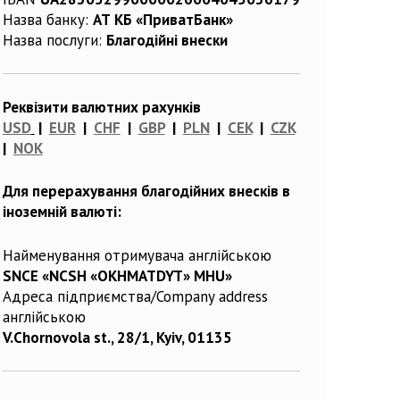
Назва банку:
АТ КБ «ПриватБанк»
Назва послуги:
Благодійні внески
Реквізити валютних рахунків
USD
|
EUR
|
CHF
|
GBP
|
PLN
|
CEK
|
CZK
|
NOK
Для перерахування благодійних внесків в
іноземній валюті:
Найменування отримувача англійською
SNCE «NCSH «OKHMATDYT» MHU»
Адреса підприємства/Company address
англійською
V.Chornovola st., 28/1, Kyiv, 01135