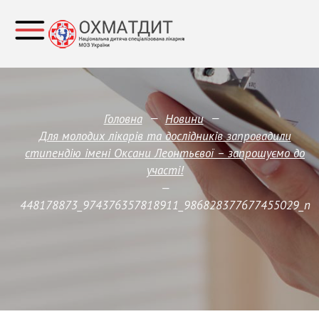
—
—
Головна
Новини
Для молодих лікарів та дослідників запровадили
стипендію імені Оксани Леонтьєвої – запрошуємо до
участі!
—
448178873_974376357818911_986828377677455029_n