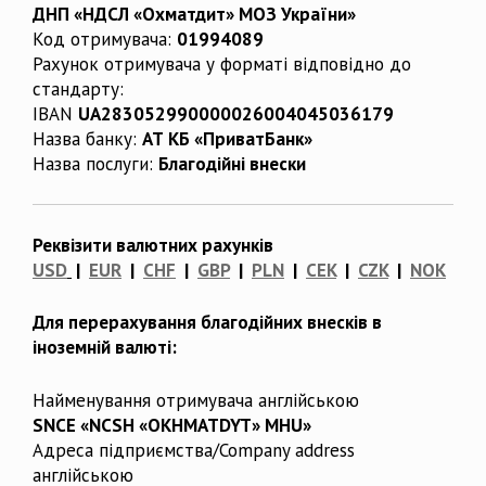
ДНП «НДСЛ «Охматдит» МОЗ України»
Код отримувача:
01994089
Рахунок отримувача у форматі відповідно до
стандарту:
IBAN
UA283052990000026004045036179
Назва банку:
АТ КБ «ПриватБанк»
Назва послуги:
Благодійні внески
Реквізити валютних рахунків
USD
|
EUR
|
CHF
|
GBP
|
PLN
|
CEK
|
CZK
|
NOK
Для перерахування благодійних внесків в
іноземній валюті:
Найменування отримувача англійською
SNCE «NCSH «OKHMATDYT» MHU»
Адреса підприємства/Company address
англійською