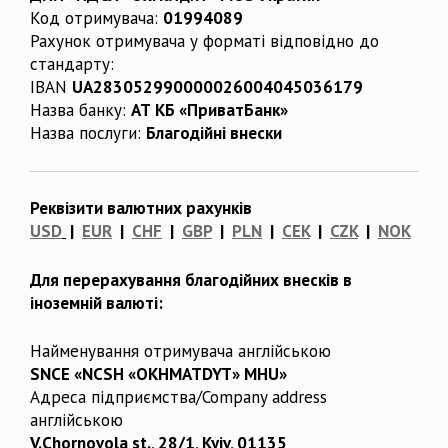
Код отримувача:
01994089
Рахунок отримувача у форматі відповідно до
стандарту:
IBAN
UA283052990000026004045036179
Назва банку:
АТ КБ «ПриватБанк»
Назва послуги:
Благодійні внески
Реквізити валютних рахунків
USD
|
EUR
|
CHF
|
GBP
|
PLN
|
CEK
|
CZK
|
NOK
Для перерахування благодійних внесків в
іноземній валюті:
Найменування отримувача англійською
SNCE «NCSH «OKHMATDYT» MHU»
Адреса підприємства/Company address
англійською
V.Chornovola st., 28/1, Kyiv, 01135