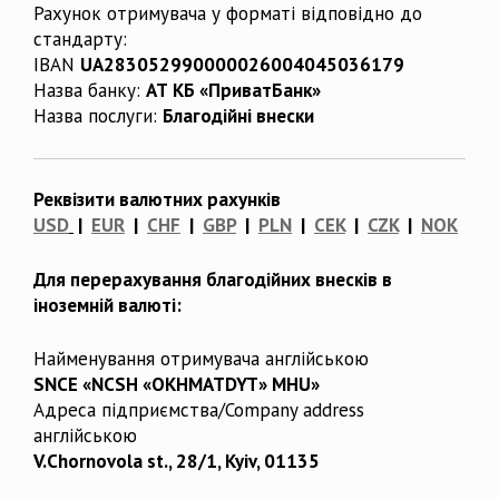
Рахунок отримувача у форматі відповідно до
стандарту:
IBAN
UA283052990000026004045036179
Назва банку:
АТ КБ «ПриватБанк»
Назва послуги:
Благодійні внески
Реквізити валютних рахунків
USD
|
EUR
|
CHF
|
GBP
|
PLN
|
CEK
|
CZK
|
NOK
Для перерахування благодійних внесків в
іноземній валюті:
Найменування отримувача англійською
SNCE «NCSH «OKHMATDYT» MHU»
Адреса підприємства/Company address
англійською
V.Chornovola st., 28/1, Kyiv, 01135