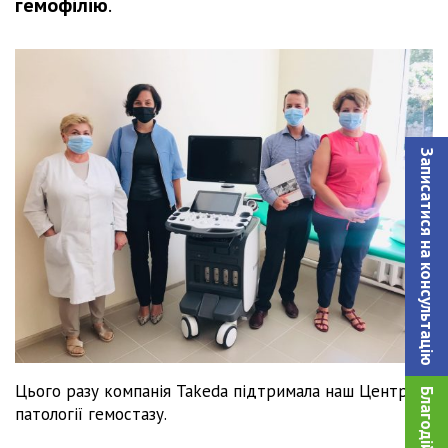
гемофілію
.
Записатися на консультацiю
Цього разу компанія Takeda підтримала наш Центр
патології гемостазу.