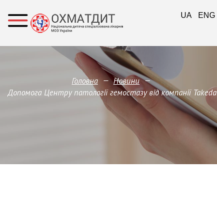
UA
ENG
—
—
Головна
Новини
Допомога Центру патології гемостазу від компанії Takeda