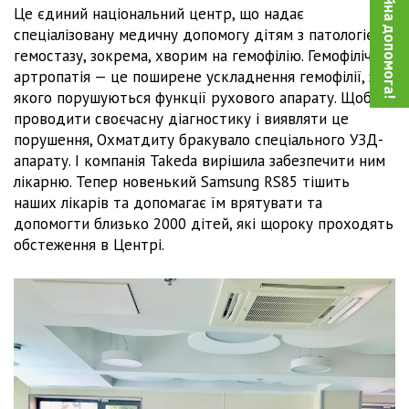
Благодійна допомога!
Це єдиний національний центр, що надає
спеціалізовану медичну допомогу дітям з патологією
гемостазу, зокрема, хворим на гемофілію. Гемофілічна
артропатія — це поширене ускладнення гемофілії, за
якого порушуються функції рухового апарату. Щоб
проводити своєчасну діагностику і виявляти це
порушення, Охматдиту бракувало спеціального УЗД-
апарату. І компанія Takeda вирішила забезпечити ним
лікарню. Тепер новенький Samsung RS85 тішить
наших лікарів та допомагає їм врятувати та
допомогти близько 2000 дітей, які щороку проходять
обстеження в Центрі.