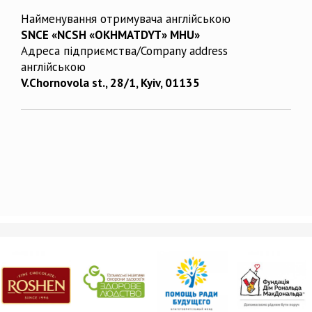
Найменування отримувача англійською
SNCE «NCSH «OKHMATDYT» MHU»
Адреса підприємства/Company address
англійською
V.Chornovola st., 28/1, Kyiv, 01135