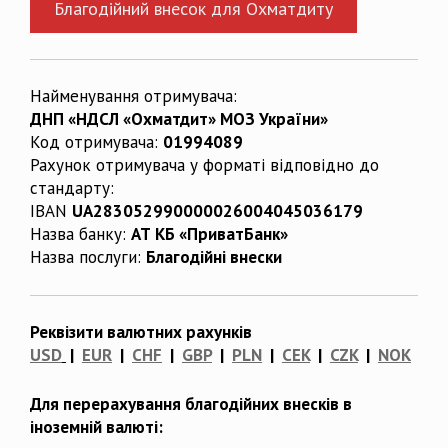
Благодійний внесок для Охматдиту
Найменування отримувача:
ДНП «НДСЛ «Охматдит» МОЗ України»
Код отримувача:
01994089
Рахунок отримувача у форматі відповідно до
стандарту:
IBAN
UA283052990000026004045036179
Назва банку:
АТ КБ «ПриватБанк»
Назва послуги:
Благодійні внески
Реквізити валютних рахунків
USD
|
EUR
|
CHF
|
GBP
|
PLN
|
CEK
|
CZK
|
NOK
Для перерахування благодійних внесків в
іноземній валюті: