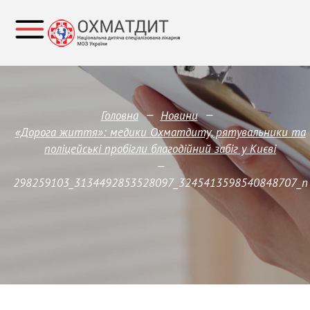
—
—
Головна
Новини
«Дорога життя»: медики Охматдиту, рятувальники та
поліцейські пробігли благодійний забіг у Києві
—
298259103_3134492853528097_3245413598540848707_n