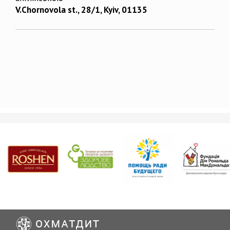
V.Chornovola st., 28/1, Kyiv, 01135