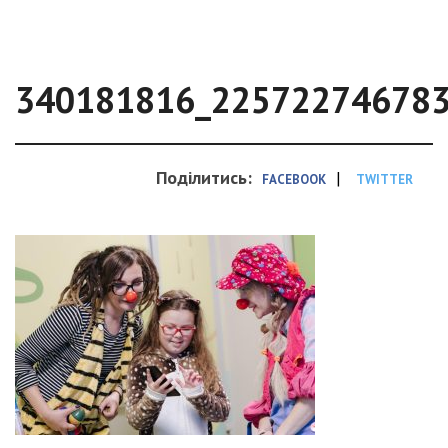
340181816_22572274678
Поділитись:
|
FACEBOOK
TWITTER