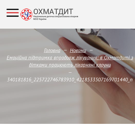
—
—
Головна
Новини
Емоційна підтримка впродовж лікування: в Охматдиті з
дітками працюють лікарняні клоуни
—
340181816_225722746783910_4218533507169701440_n