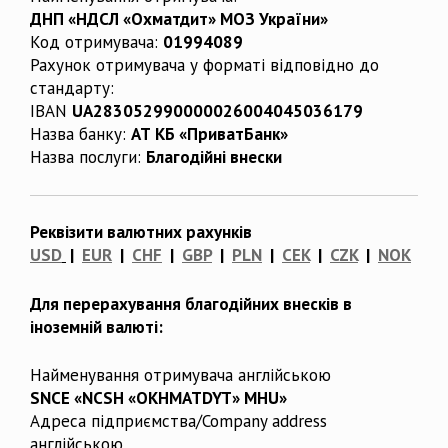
ДНП «НДСЛ «Охматдит» МОЗ України»
Код отримувача:
01994089
Рахунок отримувача у форматі відповідно до
стандарту:
IBAN
UA283052990000026004045036179
Назва банку:
АТ КБ «ПриватБанк»
Назва послуги:
Благодійні внески
Реквізити валютних рахунків
USD
|
EUR
|
CHF
|
GBP
|
PLN
|
CEK
|
CZK
|
NOK
Для перерахування благодійних внесків в
іноземній валюті:
Найменування отримувача англійською
SNCE «NCSH «OKHMATDYT» MHU»
Адреса підприємства/Company address
англійською