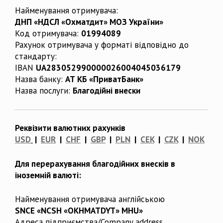
Найменування отримувача:
ДНП «НДСЛ «Охматдит» МОЗ України»
Код отримувача:
01994089
Рахунок отримувача у форматі відповідно до
стандарту:
IBAN
UA283052990000026004045036179
Назва банку:
АТ КБ «ПриватБанк»
Назва послуги:
Благодійні внески
Реквізити валютних рахунків
USD
|
EUR
|
CHF
|
GBP
|
PLN
|
CEK
|
CZK
|
NOK
Для перерахування благодійних внесків в
іноземній валюті:
Найменування отримувача англійською
SNCE «NCSH «OKHMATDYT» MHU»
Адреса підприємства/Company address