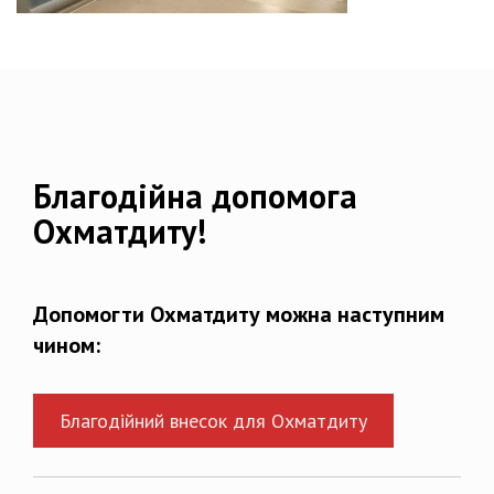
Благодійна допомога
Охматдиту!
Допомогти Охматдиту можна наступним
чином:
Благодійний внесок для Охматдиту