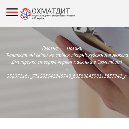
—
—
Головна
Новини
Фантастичні світи на стінах лікарні: художниця Анжела
Дмитренко створює чарівні малюнки в Охматдиті
—
332972161_771205041245749_6056984398115857242_n