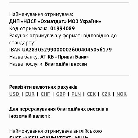
Найменування отримувача:
ДНП «НДСЛ «Охматдит» МОЗ України»
Код отримувача:
01994089
Рахунок отримувача у форматі відповідно до
стандарту:
IBAN
UA283052990000026004045036179
Назва банку:
АТ КБ «ПриватБанк»
Назва послуги:
Благодійні внески
Реквізити валютних рахунків
USD
|
EUR
|
CHF
|
GBP
|
PLN
|
CEK
|
CZK
|
NOK
Для перерахування благодійних внесків в
іноземній валюті:
Найменування отримувача англійською
SNCE «NCSH «OKHMATDYT» MHU»