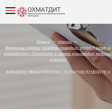
—
—
Головна
Новини
Французькі хірурги тиждень проводили операції разом зі
спеціалістами Охматдиту в рамках міжнародної медичної
співпраці
—
449436923_986342789955601_6375471082313818278_n