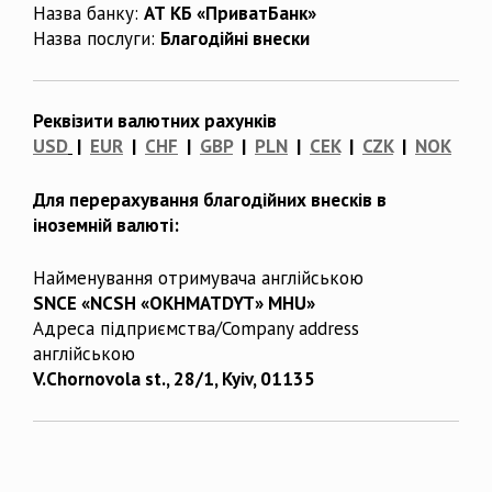
Назва банку:
АТ КБ «ПриватБанк»
Назва послуги:
Благодійні внески
Реквізити валютних рахунків
USD
|
EUR
|
CHF
|
GBP
|
PLN
|
CEK
|
CZK
|
NOK
Для перерахування благодійних внесків в
іноземній валюті:
Найменування отримувача англійською
SNCE «NCSH «OKHMATDYT» MHU»
Адреса підприємства/Company address
англійською
V.Chornovola st., 28/1, Kyiv, 01135