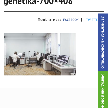
genetika-700×408
Записатися на консультацiю
Поділитись:
|
FACEBOOK
TWITTER
Благодійна допомога!