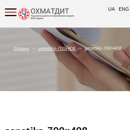
UA
ENG
—
—
genetika-700×408
Головна
genetika-700x408