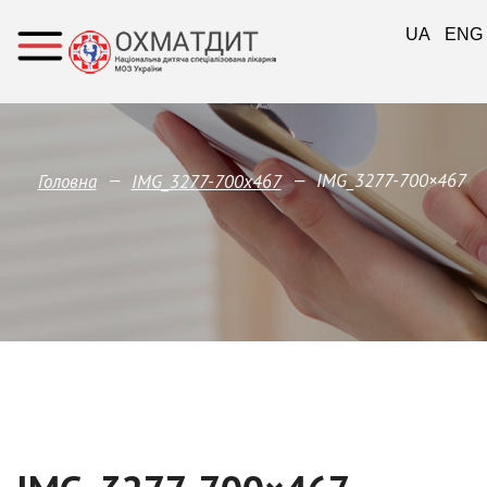
UA
ENG
—
—
IMG_3277-700×467
Головна
IMG_3277-700x467