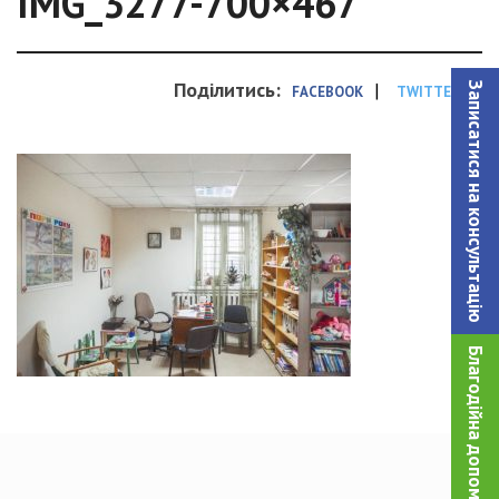
IMG_3277-700×467
Поділитись:
|
Записатися на консультацiю
FACEBOOK
TWITTER
Благодійна допомога!