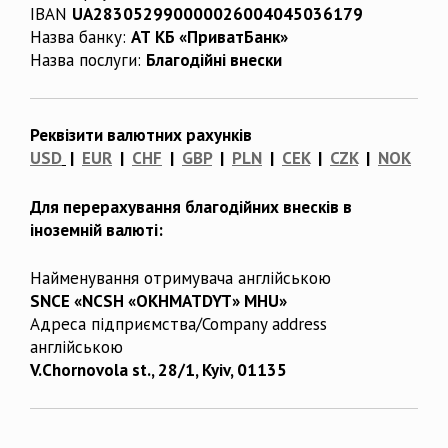
IBAN
UA283052990000026004045036179
Назва банку:
АТ КБ «ПриватБанк»
Назва послуги:
Благодійні внески
Реквізити валютних рахунків
USD
|
EUR
|
CHF
|
GBP
|
PLN
|
CEK
|
CZK
|
NOK
Для перерахування благодійних внесків в
іноземній валюті:
Найменування отримувача англійською
SNCE «NCSH «OKHMATDYT» MHU»
Адреса підприємства/Company address
англійською
V.Chornovola st., 28/1, Kyiv, 01135