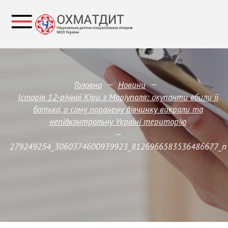
—
—
Головна
Новини
Історія 12-річної Кіри з Маріуполя: окупанти вбили її
батька, а саму поранену дівчинку викрали та
непідконтрольну Україні територію
—
279249254_3060374600939923_8126966583536486677_n