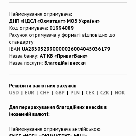
Найменування отримувача:
ДНП «НДСЛ «Охматдит» МОЗ України»
Код отримувача:
01994089
Рахунок отримувача у форматі відповідно до
стандарту:
IBAN
UA283052990000026004045036179
Назва банку:
АТ КБ «ПриватБанк»
Назва послуги:
Благодійні внески
Реквізити валютних рахунків
USD
|
EUR
|
CHF
|
GBP
|
PLN
|
CEK
|
CZK
|
NOK
Для перерахування благодійних внесків в
іноземній валюті:
Найменування отримувача англійською
SNCE «NCSH «OKHMATDYT» MHU»