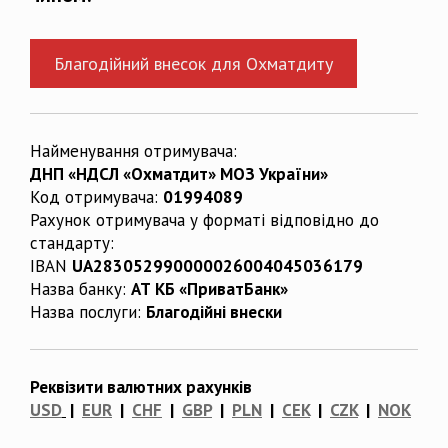
Благодійний внесок для Охматдиту
Найменування отримувача:
ДНП «НДСЛ «Охматдит» МОЗ України»
Код отримувача:
01994089
Рахунок отримувача у форматі відповідно до
стандарту:
IBAN
UA283052990000026004045036179
Назва банку:
АТ КБ «ПриватБанк»
Назва послуги:
Благодійні внески
Реквізити валютних рахунків
USD
|
EUR
|
CHF
|
GBP
|
PLN
|
CEK
|
CZK
|
NOK