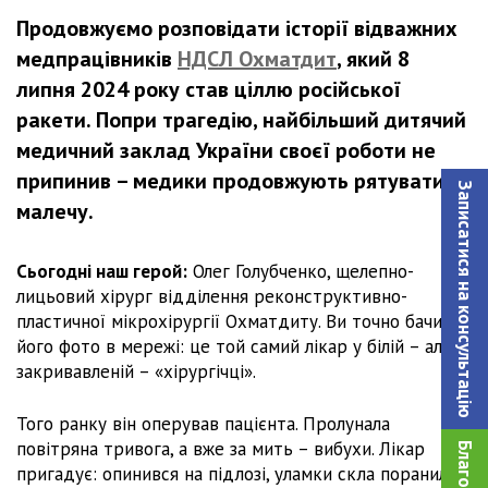
Продовжуємо розповідати історії відважних
медпрацівників
НДСЛ Охматдит
, який 8
липня 2024 року став ціллю російської
ракети. Попри трагедію, найбільший дитячий
медичний заклад України своєї роботи не
припинив – медики продовжують рятувати
Записатися на консультацiю
малечу.
Сьогодні наш герой:
Олег Голубченко, щелепно-
лицьовий хірург відділення реконструктивно-
пластичної мікрохірургії Охматдиту. Ви точно бачили
його фото в мережі: це той самий лікар у білій – але
закривавленій – «хірургічці».
Того ранку він оперував пацієнта. Пролунала
повітряна тривога, а вже за мить – вибухи. Лікар
пригадує: опинився на підлозі, уламки скла поранили