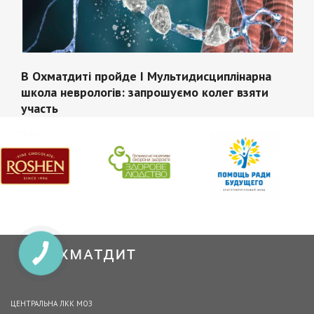
В Охматдиті пройде І Мультидисциплінарна
школа неврологів: запрошуємо колег взяти
участь
ЦЕНТРАЛЬНА ЛКК МОЗ