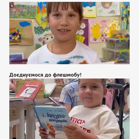
Доєднуємося до флешмобу!