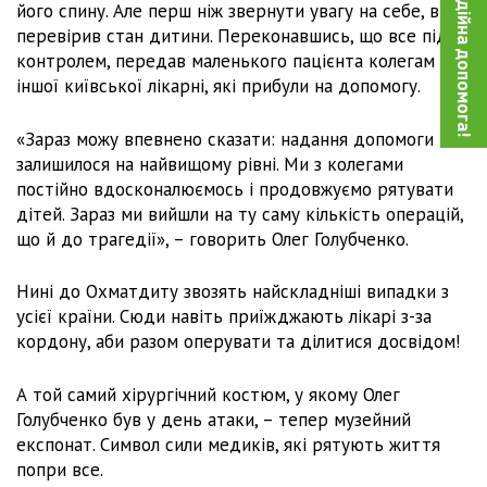
Благодійна допомога!
його спину. Але перш ніж звернути увагу на себе, він
перевірив стан дитини. Переконавшись, що все під
контролем, передав маленького пацієнта колегам з
іншої київської лікарні, які прибули на допомогу.
«Зараз можу впевнено сказати: надання допомоги
залишилося на найвищому рівні. Ми з колегами
постійно вдосконалюємось і продовжуємо рятувати
дітей. Зараз ми вийшли на ту саму кількість операцій,
що й до трагедії», – говорить Олег Голубченко.
Нині до Охматдиту звозять найскладніші випадки з
усієї країни. Сюди навіть приїжджають лікарі з-за
кордону, аби разом оперувати та ділитися досвідом!
А той самий хірургічний костюм, у якому Олег
Голубченко був у день атаки, – тепер музейний
експонат. Символ сили медиків, які рятують життя
попри все.