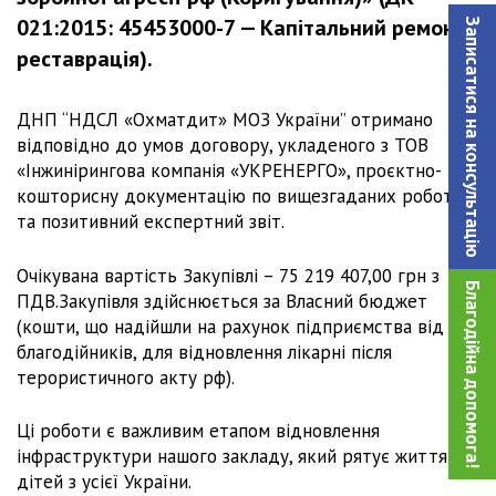
021:2015: 45453000-7 — Капітальний ремонт і
Записатися на консультацiю
реставрація).
ДНП “НДСЛ «Охматдит» МОЗ України” отримано
відповідно до умов договору, укладеного з ТОВ
«Інжинірингова компанія «УКРЕНЕРГО», проєктно-
кошторисну документацію по вищезгаданих роботах
та позитивний експертний звіт.
Очікувана вартість Закупівлі – 75 219 407,00 грн з
Благодійна допомога!
ПДВ.Закупівля здійснюється за Власний бюджет
(кошти, що надійшли на рахунок підприємства від
благодійників, для відновлення лікарні після
терористичного акту рф).
Ці роботи є важливим етапом відновлення
інфраструктури нашого закладу, який рятує життя
дітей з усієї України.