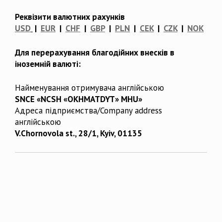
Реквізити валютних рахунків
USD
|
EUR
|
CHF
|
GBP
|
PLN
|
CEK
|
CZK
|
NOK
Для перерахування благодійних внесків в
іноземній валюті:
Найменування отримувача англійською
SNCE «NCSH «OKHMATDYT» MHU»
Адреса підприємства/Company address
англійською
V.Chornovola st., 28/1, Kyiv, 01135