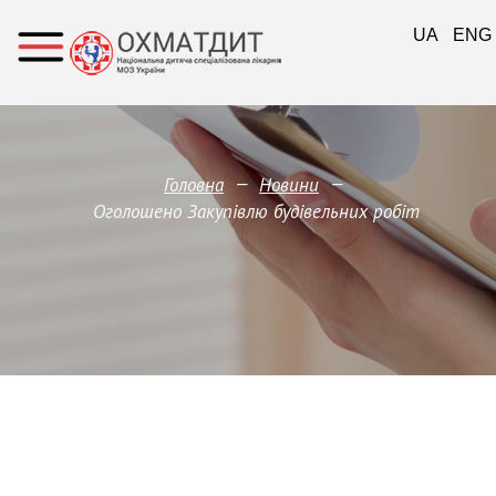
UA
ENG
—
—
Головна
Новини
Оголошено Закупівлю будівельних робіт