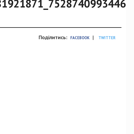
81921871_75287409934463
Поділитись:
|
FACEBOOK
TWITTER