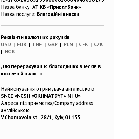
Назва банку:
АТ КБ «ПриватБанк»
Назва послуги:
Благодійні внески
Реквізити валютних рахунків
USD
|
EUR
|
CHF
|
GBP
|
PLN
|
CEK
|
CZK
|
NOK
Для перерахування благодійних внесків в
іноземній валюті:
Найменування отримувача англійською
SNCE «NCSH «OKHMATDYT» MHU»
Адреса підприємства/Company address
англійською
V.Chornovola st., 28/1, Kyiv, 01135