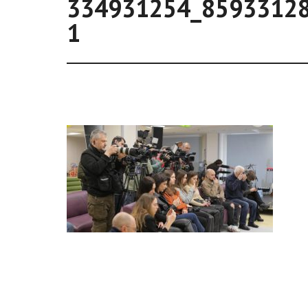
334931254_8593312
1