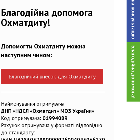
Записатися на консультацiю
92196_n
Благодійна допомога
Охматдиту!
Допомогти Охматдиту можна
Благодійна допомога!
наступним чином:
Благодійний внесок для Охматдиту
Найменування отримувача:
ДНП «НДСЛ «Охматдит» МОЗ України»
Код отримувача:
01994089
Рахунок отримувача у форматі відповідно
до стандарту:
IBAN
UA283052990000026004045036179