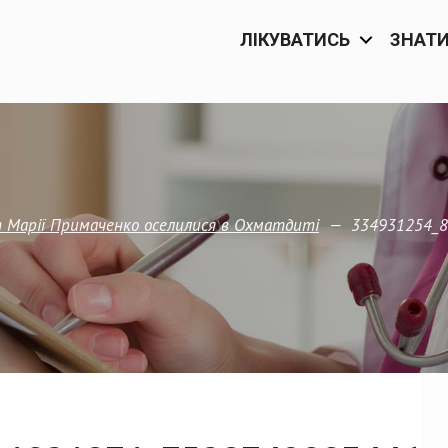
ЛІКУВАТИСЬ
ЗНАТ
—
334931254_8
біт Марії Примаченко оселилися в Охматдиті