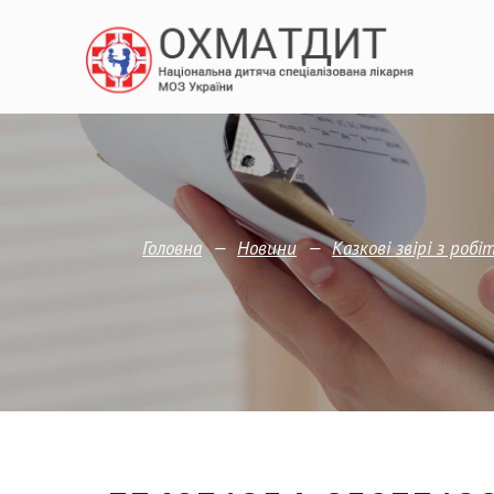
—
—
Головна
Новини
Казкові звірі з ро