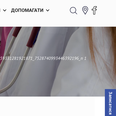
И
ДОПОМАГАТИ
59331281921871_7528740993446392196_n 1