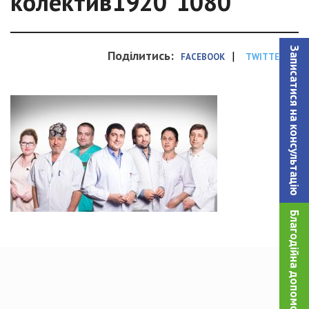
колектив1920*1080
Записатися на консультацiю
Поділитись:
|
FACEBOOK
TWITTER
Благодійна допомога!