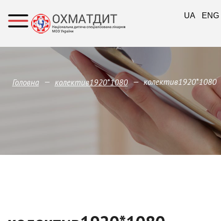
UA
ENG
—
—
колектив1920*1080
Головна
колектив1920*1080