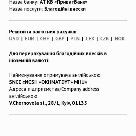
Назва банку:
АТ КБ «ПриватБанк»
Назва послуги:
Благодійні внески
Реквізити валютних рахунків
USD
|
EUR
|
CHF
|
GBP
|
PLN
|
CEK
|
CZK
|
NOK
Для перерахування благодійних внесків в
іноземній валюті:
Найменування отримувача англійською
SNCE «NCSH «OKHMATDYT» MHU»
Адреса підприємства/Company address
англійською
V.Chornovola st., 28/1, Kyiv, 01135