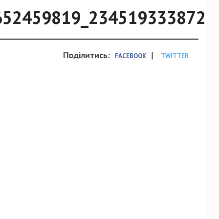
652459819_2345193338721
Поділитись:
|
FACEBOOK
TWITTER