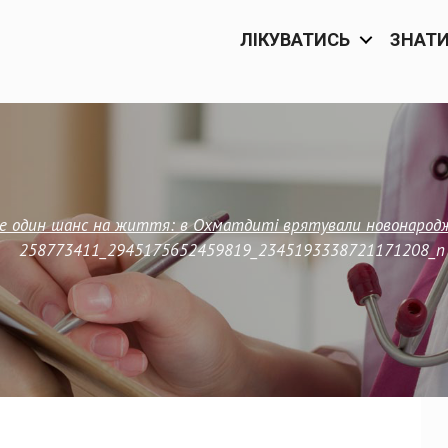
ЛІКУВАТИСЬ
ЗНАТ
е один шанс на життя: в Охматдиті врятували новонародже
258773411_2945175652459819_2345193338721171208_n