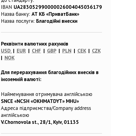
IBAN
UA283052990000026004045036179
Назва банку:
АТ КБ «ПриватБанк»
Назва послуги:
Благодійні внески
Реквізити валютних рахунків
USD
|
EUR
|
CHF
|
GBP
|
PLN
|
CEK
|
CZK
|
NOK
Для перерахування благодійних внесків в
іноземній валюті:
Найменування отримувача англійською
SNCE «NCSH «OKHMATDYT» MHU»
Адреса підприємства/Company address
англійською
V.Chornovola st., 28/1, Kyiv, 01135