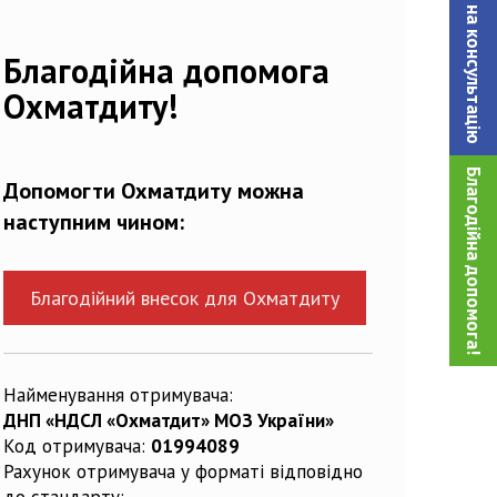
Записатися на консультацiю
171208_n
Благодійна допомога
Охматдиту!
Благодійна допомога!
Допомогти Охматдиту можна
наступним чином:
Благодійний внесок для Охматдиту
Найменування отримувача:
ДНП «НДСЛ «Охматдит» МОЗ України»
Код отримувача:
01994089
Рахунок отримувача у форматі відповідно
до стандарту: