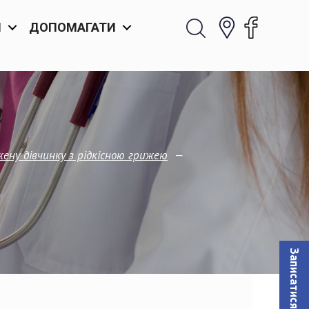
И
ДОПОМАГАТИ
—
ну дівчинку з рідкісною грижею