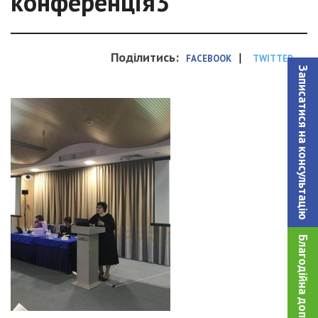
конференція3
Поділитись:
|
FACEBOOK
TWITTER
Записатися на консультацiю
Благодійна допомога!