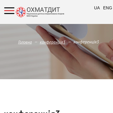
UA
ENG
—
—
конференція3
Головна
конференція3