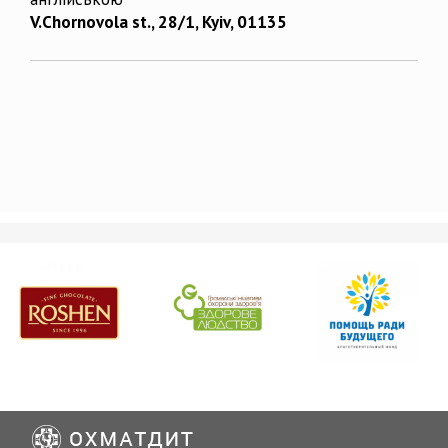
V.Chornovola st., 28/1, Kyiv, 01135