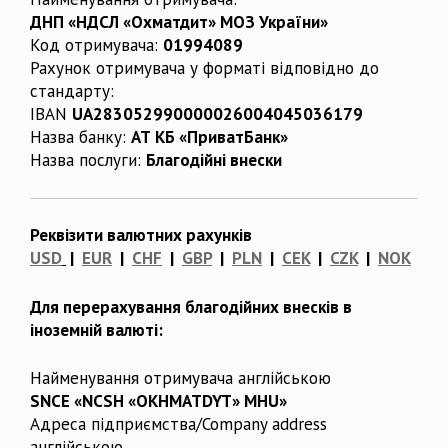
ДНП «НДСЛ «Охматдит» МОЗ України»
Код отримувача:
01994089
Рахунок отримувача у форматі відповідно до
стандарту:
IBAN
UA283052990000026004045036179
Назва банку:
АТ КБ «ПриватБанк»
Назва послуги:
Благодійні внески
Реквізити валютних рахунків
USD
|
EUR
|
CHF
|
GBP
|
PLN
|
CEK
|
CZK
|
NOK
Для перерахування благодійних внесків в
іноземній валюті:
Найменування отримувача англійською
SNCE «NCSH «OKHMATDYT» MHU»
Адреса підприємства/Company address
англійською