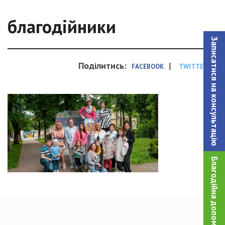
благодійники
Записатися на консультацiю
Поділитись:
|
FACEBOOK
TWITTER
Благодійна допомога!