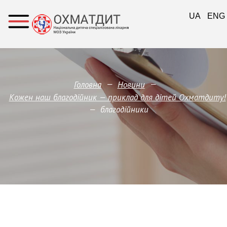
UA
ENG
—
—
Головна
Новини
Кожен наш благодійник — приклад для дітей Охматдиту!
—
благодійники