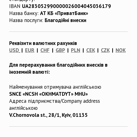
IBAN
UA283052990000026004045036179
Назва банку:
АТ КБ «ПриватБанк»
Назва послуги:
Благодійні внески
Реквізити валютних рахунків
USD
|
EUR
|
CHF
|
GBP
|
PLN
|
CEK
|
CZK
|
NOK
Для перерахування благодійних внесків в
іноземній валюті:
Найменування отримувача англійською
SNCE «NCSH «OKHMATDYT» MHU»
Адреса підприємства/Company address
англійською
V.Chornovola st., 28/1, Kyiv, 01135