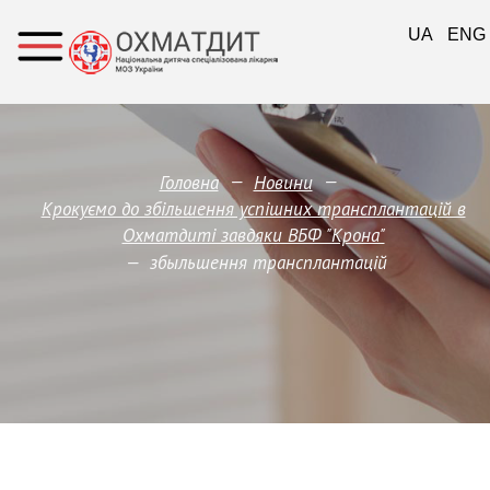
UA
ENG
—
—
Головна
Новини
Крокуємо до збільшення успішних трансплантацій в
Охматдиті завдяки ВБФ "Крона"
—
збыльшення трансплантацій