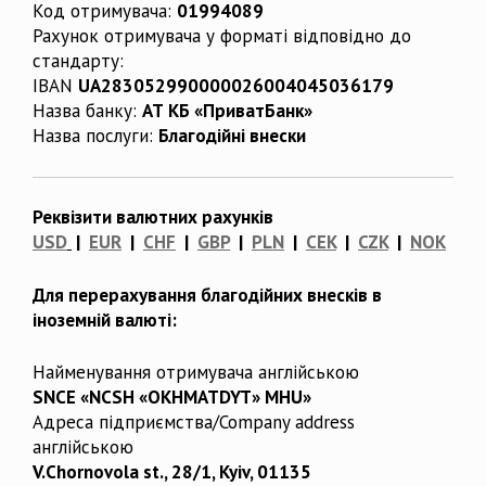
Код отримувача:
01994089
Рахунок отримувача у форматі відповідно до
стандарту:
IBAN
UA283052990000026004045036179
Назва банку:
АТ КБ «ПриватБанк»
Назва послуги:
Благодійні внески
Реквізити валютних рахунків
USD
|
EUR
|
CHF
|
GBP
|
PLN
|
CEK
|
CZK
|
NOK
Для перерахування благодійних внесків в
іноземній валюті:
Найменування отримувача англійською
SNCE «NCSH «OKHMATDYT» MHU»
Адреса підприємства/Company address
англійською
V.Chornovola st., 28/1, Kyiv, 01135