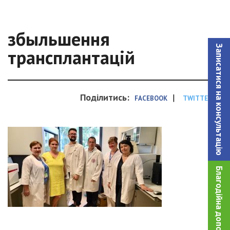
збыльшення
Записатися на консультацiю
трансплантацій
Поділитись:
|
FACEBOOK
TWITTER
Благодійна допомога!