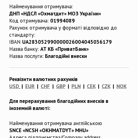
Найменування отримувача:
ДНП «НДСЛ «Охматдит» МОЗ України»
Код отримувача:
01994089
Рахунок отримувача у форматі відповідно до
стандарту:
IBAN
UA283052990000026004045036179
Назва банку:
АТ КБ «ПриватБанк»
Назва послуги:
Благодійні внески
Реквізити валютних рахунків
USD
|
EUR
|
CHF
|
GBP
|
PLN
|
CEK
|
CZK
|
NOK
Для перерахування благодійних внесків в
іноземній валюті:
Найменування отримувача англійською
SNCE «NCSH «OKHMATDYT» MHU»
Адреса підприємства/Company address