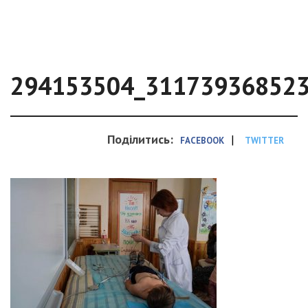
294153504_31173936852
Поділитись:
|
FACEBOOK
TWITTER