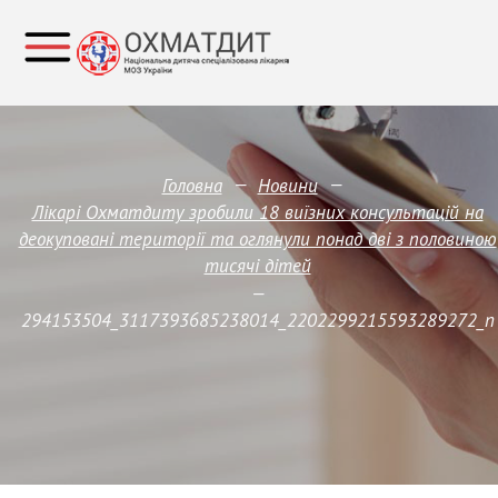
—
—
Головна
Новини
Лікарі Охматдиту зробили 18 виїзних консультацій на
деокуповані території та оглянули понад дві з половиною
тисячі дітей
—
294153504_3117393685238014_2202299215593289272_n