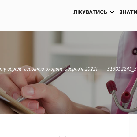
ЛІКУВАТИСЬ
ЗНАТ
—
313052245_3
ту обрали героїнею охорони здоровʼя 2022!