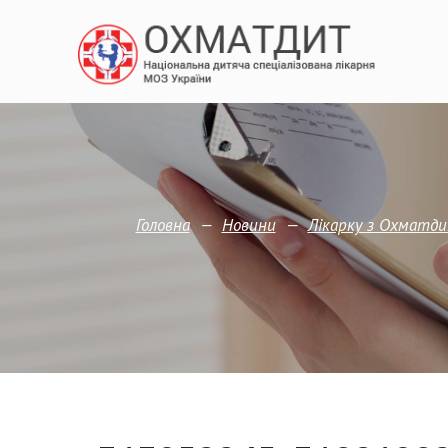
—
—
Головна
Новини
Лікарку з Охматди