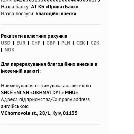
Назва банку:
АТ КБ «ПриватБанк»
Назва послуги:
Благодійні внески
Реквізити валютних рахунків
USD
|
EUR
|
CHF
|
GBP
|
PLN
|
CEK
|
CZK
|
NOK
Для перерахування благодійних внесків в
іноземній валюті:
Найменування отримувача англійською
SNCE «NCSH «OKHMATDYT» MHU»
Адреса підприємства/Company address
англійською
V.Chornovola st., 28/1, Kyiv, 01135