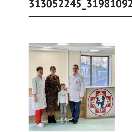
313052245_3198109