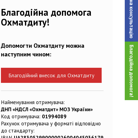
Записатися на консультацiю
285365_n
Благодійна допомога
Охматдиту!
Допомогти Охматдиту можна
Благодійна допомога!
наступним чином:
Благодійний внесок для Охматдиту
Найменування отримувача:
ДНП «НДСЛ «Охматдит» МОЗ України»
Код отримувача:
01994089
Рахунок отримувача у форматі відповідно
до стандарту:
IBAN
UA283052990000026004045036179