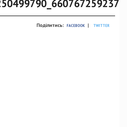
250499790_6607672592372
Поділитись:
|
FACEBOOK
TWITTER