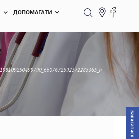
И
ДОПОМАГАТИ
198109250499790_6607672592372285365_n