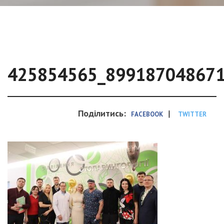
425854565_89918704867
Поділитись:
|
FACEBOOK
TWITTER