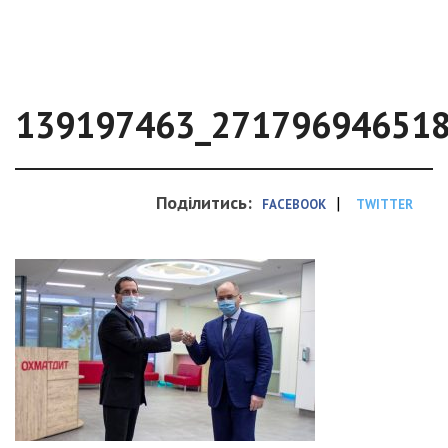
139197463_27179694651
Поділитись:
|
FACEBOOK
TWITTER