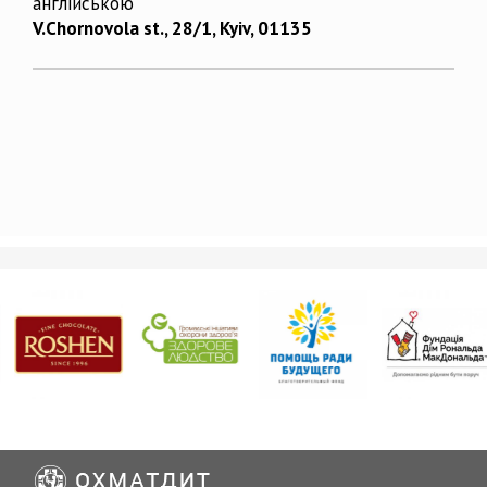
англійською
V.Chornovola st., 28/1, Kyiv, 01135