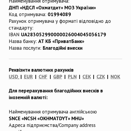
Найменування отримувача:
ДНП «НДСЛ «Охматдит» МОЗ України»
Код отримувача:
01994089
Рахунок отримувача у форматі відповідно до
стандарту:
IBAN
UA283052990000026004045036179
Назва банку:
АТ КБ «ПриватБанк»
Назва послуги:
Благодійні внески
Реквізити валютних рахунків
USD
|
EUR
|
CHF
|
GBP
|
PLN
|
CEK
|
CZK
|
NOK
Для перерахування благодійних внесків в
іноземній валюті:
Найменування отримувача англійською
SNCE «NCSH «OKHMATDYT» MHU»
Адреса підприємства/Company address