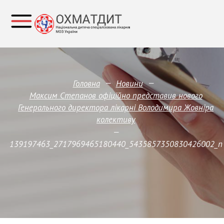
—
—
Головна
Новини
Максим Степанов офіційно представив нового
Генерального директора лікарні Володимира Жовніра
колективу
—
139197463_2717969465180440_5435857350830426002_n