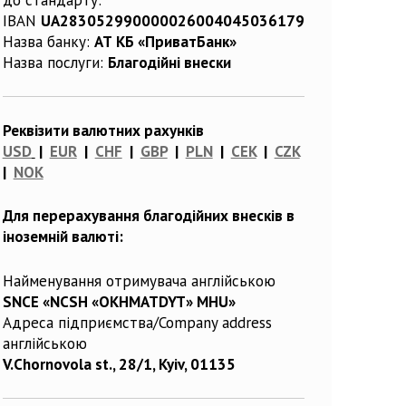
IBAN
UA283052990000026004045036179
Назва банку:
АТ КБ «ПриватБанк»
Назва послуги:
Благодійні внески
Реквізити валютних рахунків
USD
|
EUR
|
CHF
|
GBP
|
PLN
|
CEK
|
CZK
|
NOK
Для перерахування благодійних внесків в
іноземній валюті:
Найменування отримувача англійською
SNCE «NCSH «OKHMATDYT» MHU»
Адреса підприємства/Company address
англійською
V.Chornovola st., 28/1, Kyiv, 01135