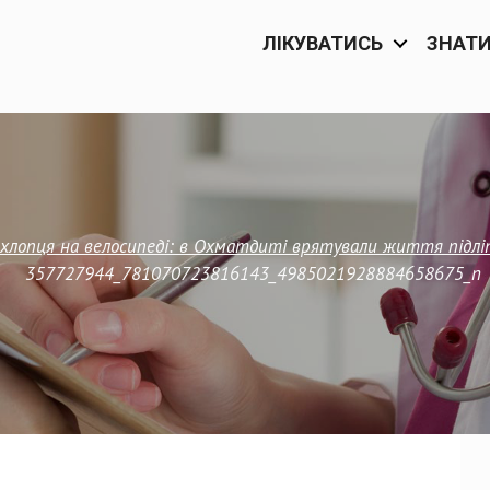
ЛІКУВАТИСЬ
ЗНАТ
 хлопця на велосипеді: в Охматдиті врятували життя підлі
357727944_781070723816143_4985021928884658675_n