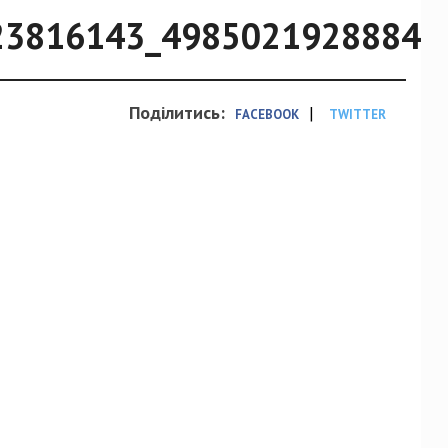
23816143_49850219288846
Поділитись:
|
FACEBOOK
TWITTER