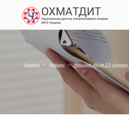
—
—
Головна
Новини
Машина збила 13-річного