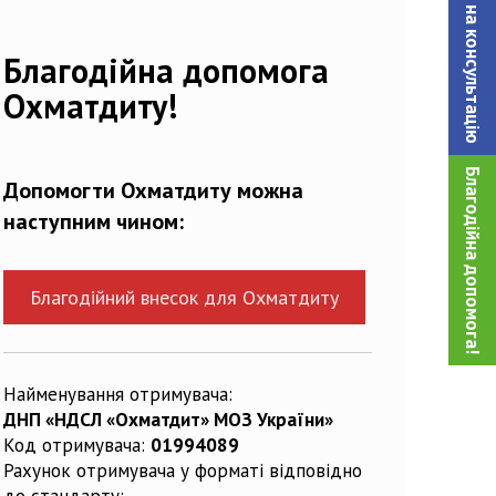
Записатися на консультацiю
58675_n
Благодійна допомога
Охматдиту!
Благодійна допомога!
Допомогти Охматдиту можна
наступним чином:
Благодійний внесок для Охматдиту
Найменування отримувача:
ДНП «НДСЛ «Охматдит» МОЗ України»
Код отримувача:
01994089
Рахунок отримувача у форматі відповідно
до стандарту: