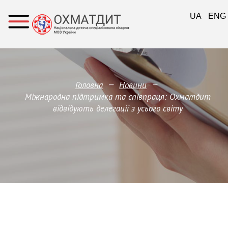
UA
ENG
—
—
Головна
Новини
Міжнародна підтримка та співпраця: Охматдит
відвідують делегації з усього світу