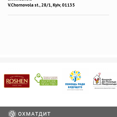
V.Chornovola st., 28/1, Kyiv, 01135