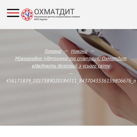
—
—
Головна
Новини
Міжнародна підтримка та співпраця: Охматдит
відвідують делегації з усього світу
—
456171839_1017389020184311_8437043536159806676_n