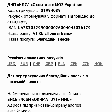
ДНП «НДСЛ «Охматдит» МОЗ України»
Код отримувача:
01994089
Рахунок отримувача у форматі відповідно до
стандарту:
IBAN
UA283052990000026004045036179
Назва банку:
АТ КБ «ПриватБанк»
Назва послуги:
Благодійні внески
Реквізити валютних рахунків
USD
|
EUR
|
CHF
|
GBP
|
PLN
|
CEK
|
CZK
|
NOK
Для перерахування благодійних внесків в
іноземній валюті:
Найменування отримувача англійською
SNCE «NCSH «OKHMATDYT» MHU»
Адреса підприємства/Company address
англійською